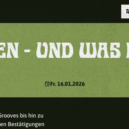
g_tran
EN - UND WAS 
event
Fr. 16.01.2026
rooves bis hin zu
igen Bestätigungen