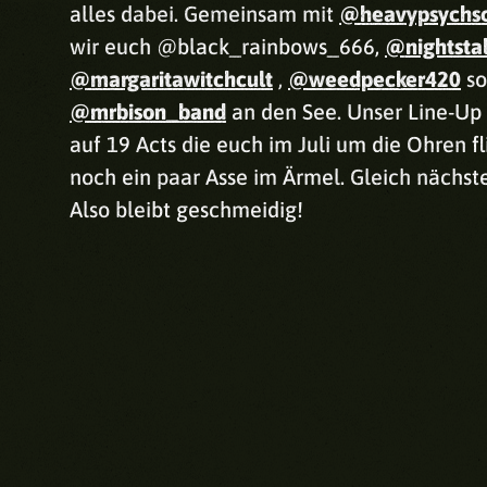
alles dabei. Gemeinsam mit
@heavypsychso
wir euch @black_rainbows_666,
@nightsta
@margaritawitchcult
,
@weedpecker420
so
@mrbison_band
an den See. Unser Line-Up 
auf 19 Acts die euch im Juli um die Ohren f
noch ein paar Asse im Ärmel. Gleich nächst
Also bleibt geschmeidig!